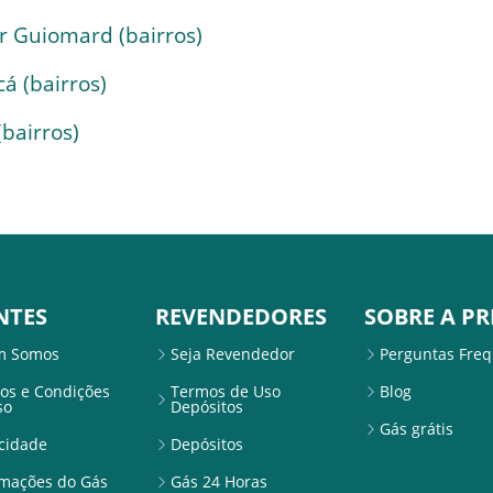
r Guiomard (bairros)
á (bairros)
bairros)
NTES
REVENDEDORES
SOBRE A PR
m Somos
Seja Revendedor
Perguntas Fre
os e Condições
Termos de Uso
Blog
so
Depósitos
Gás grátis
acidade
Depósitos
rmações do Gás
Gás 24 Horas